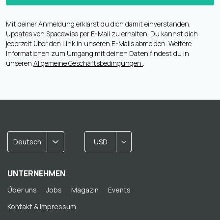
Mit deiner Anmeldung erklärst du dich damit einverstanden,
Updates von Spacewise per E-Mail zu erhalten. Du kannst dich
jederzeit über den Link in unseren E-Mails abmelden. Weitere
Informationen zum Umgang mit deinen Daten findest du in
unseren
Allgemeine Geschäftsbedingungen.
.
Deutsch
USD
UNTERNEHMEN
Über uns
Jobs
Magazin
Events
Kontakt & Impressum