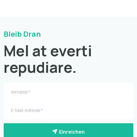
Bleib Dran
Mel at everti
repudiare.
Einreichen