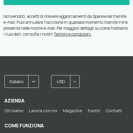
Iscrivendoti, accetti di ricevere aggiornamenti da Spacewise tramite
e-mail. Puoi annullare l'iscrizione in qualsiasi momento tramite il link
presente nelle nostre e-mail. Per maggiori dettagli su come trattiamo
i tuoi dati, consulta i nostri
Termini e condizioni.
.
Italiano
USD
AZIENDA
Chi siamo
Lavora con noi
Magazine
Eventi
Contatti
COME FUNZIONA