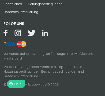
Rechtliches
Buchungsbedingungen
Datenschutzerklärung
FOLGE UNS
Verwende deine bevorzugten Zahlungsmittel wie Visa und
Mastercard.
Mit der Nutzung dieser Website akzeptierst du die
Nutzungsbedingungen
,
Buchungsbedingungen
und
Datenschutzerklärung
.
© Copyright by Spacewise AG 2026