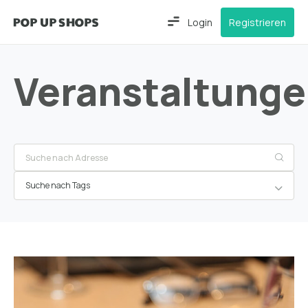
Login
Registrieren
Veranstaltung
Suche nach Tags
Frankfurt
am Main