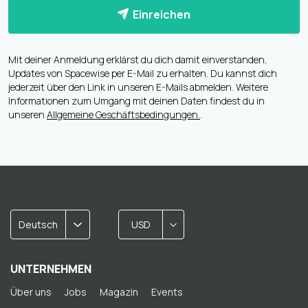
Einreichen
Mit deiner Anmeldung erklärst du dich damit einverstanden,
Updates von Spacewise per E-Mail zu erhalten. Du kannst dich
jederzeit über den Link in unseren E-Mails abmelden. Weitere
Informationen zum Umgang mit deinen Daten findest du in
unseren
Allgemeine Geschäftsbedingungen.
.
Deutsch
USD
UNTERNEHMEN
Über uns
Jobs
Magazin
Events