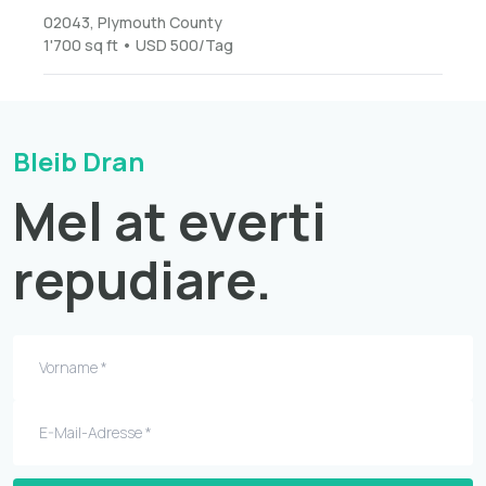
02043, Plymouth County
1'700 sq ft • USD 500/Tag
Bleib Dran
Mel at everti
repudiare.